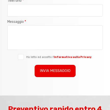
Telefono
*
Messaggio
*
Ho letto ed accetto l'
Informativa sulla Privacy
.
Preventivo rapido entro 4