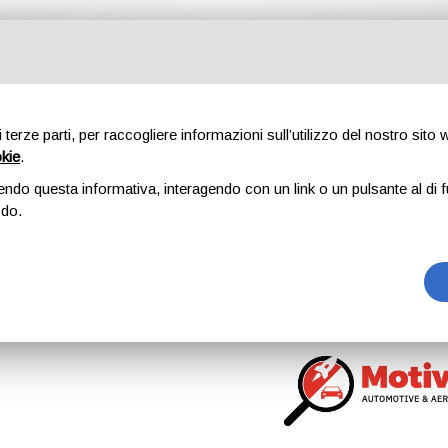
HOME
TEST E PROVE
CHI SIAMO
TESTIMONIANZ
di terze parti, per raccogliere informazioni sull’utilizzo del nostro sito
Chi siamo
okie
.
endo questa informativa, interagendo con un link o un pulsante al di f
Home
Chi siamo
odo.