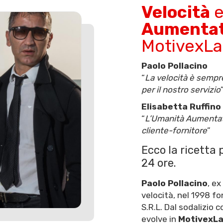
Velocità
Aumenta
MotivexL
Paolo Pollacino
“
La velocità è sempre
per il nostro servizio
Elisabetta Ruffino
“
L’Umanità Aumentata
cliente-fornitore
”
Ecco la ricetta 
24 ore.
Paolo Pollacino
, ex
velocità, nel 1998 f
S.R.L. Dal sodalizio 
evolve in
MotivexL