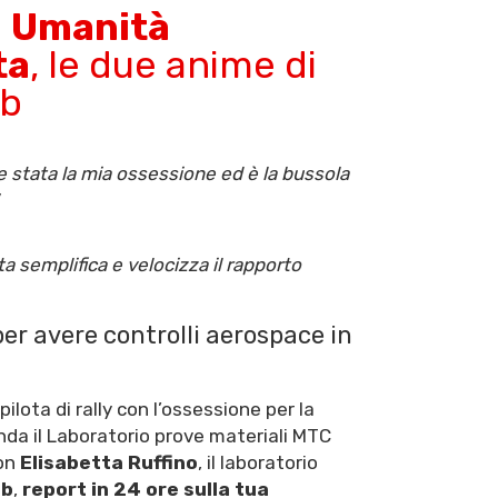
e
Umanità
ta
, le due anime di
ab
 stata la mia ossessione ed è la bussola
”
 semplifica e velocizza il rapporto
per avere controlli aerospace in
 pilota di rally con l’ossessione per la
onda il Laboratorio prove materiali MTC
con
Elisabetta Ruffino
, il laboratorio
ab
,
report in 24 ore sulla tua