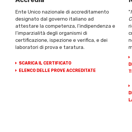
Ente Unico nazionale di accreditamento
"
designato dal governo italiano ad
C
attestare la competenza, l’indipendenza e
r
l’imparzialità degli organismi di
c
certificazione, ispezione e verifica, e dei
n
laboratori di prova e taratura.
m
SCARICA IL CERTIFICATO
D
ELENCO DELLE PROVE ACCREDITATE
T
D
L